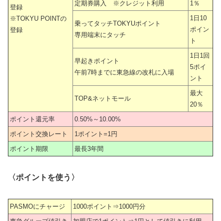
定期券購入 ※クレジット利用
1％
登録
1日10
※TOKYU POINTの
乗ってタッチTOKYUポイント
ポイン
登録
専用端末にタッチ
ト
1日1回
早起きポイント
5ポイ
午前7時までに東急線の改札に入場
ント
最大
TOP&ネットモール
20％
ポイント還元率
0.50%～10.00%
ポイント交換レート
1ポイント=1円
ポイント期限
最長3年間
〈ポイントを使う〉
PASMOにチャージ
1000ポイント⇒1000円分