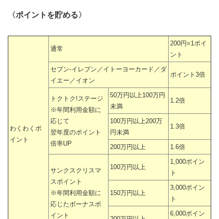
〈ポイントを貯める〉
200円=1ポイ
通常
ント
セブン-イレブン／イトーヨーカード／ダ
ポイント3倍
イエー／イオン
50万円以上100万円
トクトク!ステージ
1.2倍
未満
※年間利用金額に
応じて
100万円以上200万
1.3倍
わくわくポ
翌年度のポイント
円未満
イント
倍率UP
200万円以上
1.6倍
1,000ポイン
100万円以上
サンクスクリスマ
ト
スポイント
3,000ポイン
※年間利用金額に
150万円以上
ト
応じたボーナスポ
6,000ポイン
イント
200万円以上