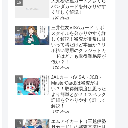
大丸松坂屋カード／さくら
パンダカードを分かりやす
く詳しく解説！
197 views
三井住友VISAカード リボ
スタイルを分かりやすく詳
しく解説！審査が非常に甘
いって噂だけど本当か？リ
ボ払い専用のクレジットカ
ードはどこも取得難易度が
低い？！
174 views
JALカード(VISA・JCB・
MasterCard)は審査が甘
い？！取得難易度は思った
より簡単とか？！スペック
詳細を分かりやすく詳しく
解説！
167 views
エムアイカード（三越伊勢
丹カード）の審査基準は甘