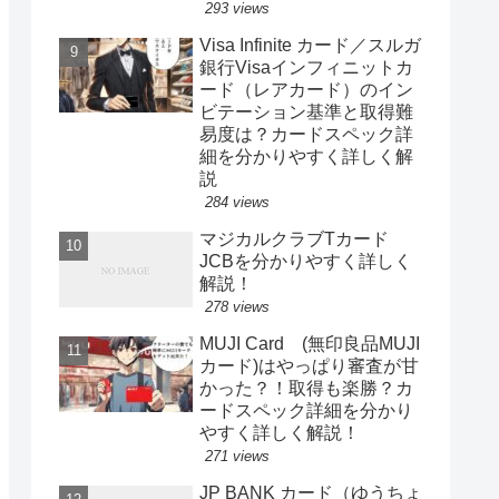
293 views
Visa Infinite カード／スルガ
銀行Visaインフィニットカ
ード（レアカード）のイン
ビテーション基準と取得難
易度は？カードスペック詳
細を分かりやすく詳しく解
説
284 views
マジカルクラブTカード
JCBを分かりやすく詳しく
解説！
278 views
MUJI Card (無印良品MUJI
カード)はやっぱり審査が甘
かった？！取得も楽勝？カ
ードスペック詳細を分かり
やすく詳しく解説！
271 views
JP BANK カード（ゆうちょ