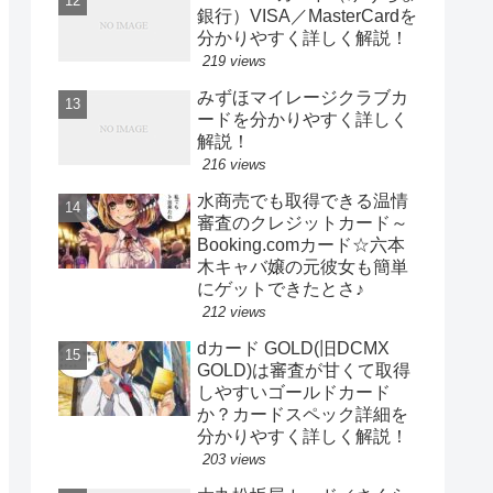
銀行）VISA／MasterCardを
分かりやすく詳しく解説！
219 views
みずほマイレージクラブカ
ードを分かりやすく詳しく
解説！
216 views
水商売でも取得できる温情
審査のクレジットカード～
Booking.comカード☆六本
木キャバ嬢の元彼女も簡単
にゲットできたとさ♪
212 views
dカード GOLD(旧DCMX
GOLD)は審査が甘くて取得
しやすいゴールドカード
か？カードスペック詳細を
分かりやすく詳しく解説！
203 views