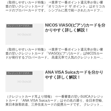
（取得しやすいカード特集） ⇒業界で一番ポイント還元率が良い審
査の甘いクレジットカード 「オリコカード ザ ポイント」はオリコカ
ードのプロパーカードです。 シンプルに黒で統一されたカードフェ
イスが高級感を演出しています。 入会から半年間はポ...
NICOS VIASO(ビアソ)カードを分
クレジットカードのスペック
かりやすく詳しく解説！
（取得しやすいカード特集） ⇒業界で一番ポイント還元率が良い審
査の甘いクレジットカード 「VIASO(ビアソ)カード」はNICOSカー
ドが発行するプロパーカード。 高還元率で人気のクレジットカード
です。 VIASOポイントは自動的にキャッシ...
ANA VISA Suicaカードを分かり
クレジットカードのスペック
やすく詳しく解説！
（クレジットカード耳より情報） ⇒一番審査の甘いSUICAクレジッ
トカード 「ANA VISA Suicaカード」はその名の通り、全日本空輸、
東日本旅客鉄道、三井住友カードの提携カードです。 クレジットカ
ードにSuica機能がついているので...