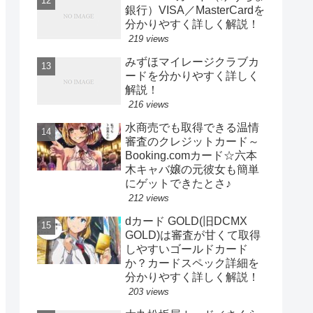
銀行）VISA／MasterCardを
分かりやすく詳しく解説！
219 views
みずほマイレージクラブカ
ードを分かりやすく詳しく
解説！
216 views
水商売でも取得できる温情
審査のクレジットカード～
Booking.comカード☆六本
木キャバ嬢の元彼女も簡単
にゲットできたとさ♪
212 views
dカード GOLD(旧DCMX
GOLD)は審査が甘くて取得
しやすいゴールドカード
か？カードスペック詳細を
分かりやすく詳しく解説！
203 views