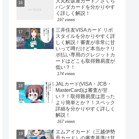
大丸松坂屋カード／さくら
パンダカードを分かりやす
く詳しく解説！
197 views
三井住友VISAカード リボ
スタイルを分かりやすく詳
しく解説！審査が非常に甘
いって噂だけど本当か？リ
ボ払い専用のクレジットカ
ードはどこも取得難易度が
低い？！
174 views
JALカード(VISA・JCB・
MasterCard)は審査が甘
い？！取得難易度は思った
より簡単とか？！スペック
詳細を分かりやすく詳しく
解説！
167 views
エムアイカード（三越伊勢
丹カード）の審査基準は甘