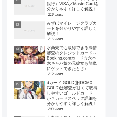
銀行）VISA／MasterCardを
分かりやすく詳しく解説！
219 views
みずほマイレージクラブカ
ードを分かりやすく詳しく
解説！
216 views
水商売でも取得できる温情
審査のクレジットカード～
Booking.comカード☆六本
木キャバ嬢の元彼女も簡単
にゲットできたとさ♪
212 views
dカード GOLD(旧DCMX
GOLD)は審査が甘くて取得
しやすいゴールドカード
か？カードスペック詳細を
分かりやすく詳しく解説！
203 views