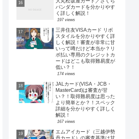
大丸松坂屋カード／さくら
パンダカードを分かりやす
く詳しく解説！
197 views
三井住友VISAカード リボ
スタイルを分かりやすく詳
しく解説！審査が非常に甘
いって噂だけど本当か？リ
ボ払い専用のクレジットカ
ードはどこも取得難易度が
低い？！
174 views
JALカード(VISA・JCB・
MasterCard)は審査が甘
い？！取得難易度は思った
より簡単とか？！スペック
詳細を分かりやすく詳しく
解説！
167 views
エムアイカード（三越伊勢
丹カード）の審査基準は甘