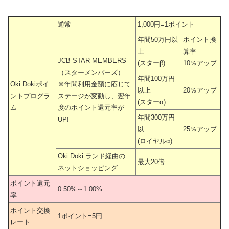
通常
1,000円=1ポイント
年間50万円以
ポイント換
上
算率
JCB STAR MEMBERS
(スターβ)
10％アップ
（スターメンバーズ）
年間100万円
Oki Dokiポイ
※年間利用金額に応じて
以上
20％アップ
ントプログラ
ステージが変動し、翌年
(スターα)
ム
度のポイント還元率が
年間300万円
UP!
以
25％アップ
(ロイヤルα)
Oki Doki ランド経由の
最大20倍
ネットショッピング
ポイント還元
0.50%～1.00%
率
ポイント交換
1ポイント=5円
レート