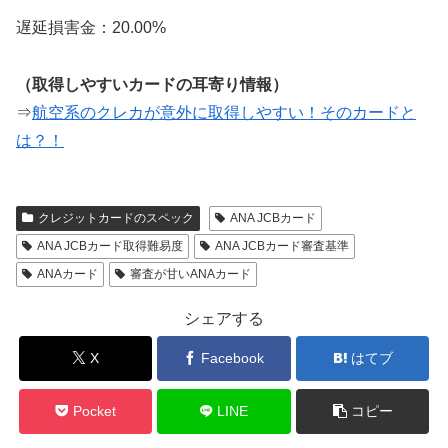
遅延損害金：20.00%
（取得しやすいカードの耳寄り情報）
⇒
航空系のクレカが意外に取得しやすい！そのカードと
は？！
クレジットカードのスペック
ANA JCBカード
ANA JCBカード取得難易度
ANA JCBカード審査基準
ANAカード
審査が甘いANAカード
シェアする
X
Facebook
はてブ
Pocket
LINE
コピー