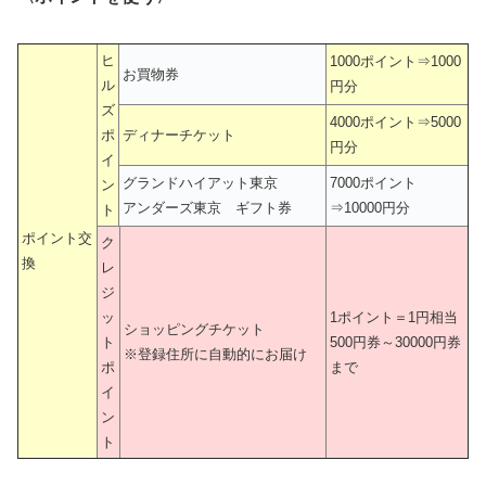
ヒ
1000ポイント⇒1000
お買物券
ル
円分
ズ
4000ポイント⇒5000
ポ
ディナーチケット
円分
イ
グランドハイアット東京
7000ポイント
ン
アンダーズ東京 ギフト券
⇒10000円分
ト
ポイント交
ク
換
レ
ジ
ッ
1ポイント＝1円相当
ショッピングチケット
ト
500円券～30000円券
※登録住所に自動的にお届け
ポ
まで
イ
ン
ト