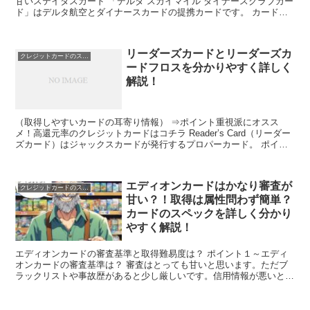
甘いステイタスカード 「デルタ スカイマイル ダイナースクラブカー
ド」はデルタ航空とダイナースカードの提携カードです。 カード利
用でデルタ航空のマイルを貯めることができ、ボーナス...
リーダーズカードとリーダーズカ
クレジットカードのスペック
ードフロスを分かりやすく詳しく
解説！
（取得しやすいカードの耳寄り情報） ⇒ポイント重視派にオスス
メ！高還元率のクレジットカードはコチラ Reader’s Card（リーダー
ズカード）はジャックスカードが発行するプロパーカード。 ポイン
ト還元率が高いのが特徴なので、ポイント重視...
エディオンカードはかなり審査が
クレジットカードのスペック
甘い？！取得は属性問わず簡単？
カードのスペックを詳しく分かり
やすく解説！
エディオンカードの審査基準と取得難易度は？ ポイント１～エディ
オンカードの審査基準は？ 審査はとっても甘いと思います。ただブ
ラックリストや事故歴があると少し厳しいです。信用情報が悪いと審
査に落ちる場合があります。 ポイント２～エディオンカー...