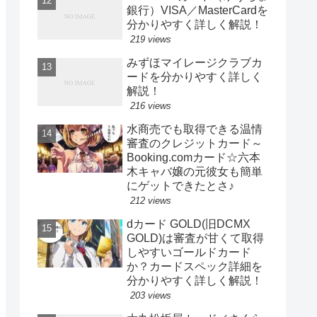
銀行）VISA／MasterCardを
分かりやすく詳しく解説！
219 views
みずほマイレージクラブカ
ードを分かりやすく詳しく
解説！
216 views
水商売でも取得できる温情
審査のクレジットカード～
Booking.comカード☆六本
木キャバ嬢の元彼女も簡単
にゲットできたとさ♪
212 views
dカード GOLD(旧DCMX
GOLD)は審査が甘くて取得
しやすいゴールドカード
か？カードスペック詳細を
分かりやすく詳しく解説！
203 views