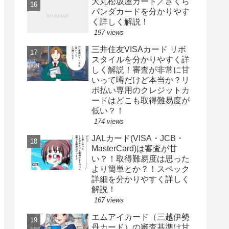
大丸松坂屋カード／さくら
パンダカードを分かりやす
く詳しく解説！
197 views
三井住友VISAカード リボ
スタイルを分かりやすく詳
しく解説！審査が非常に甘
いって噂だけど本当か？リ
ボ払い専用のクレジットカ
ードはどこも取得難易度が
低い？！
174 views
JALカード(VISA・JCB・
MasterCard)は審査が甘
い？！取得難易度は思った
より簡単とか？！スペック
詳細を分かりやすく詳しく
解説！
167 views
エムアイカード（三越伊勢
丹カード）の審査基準は甘