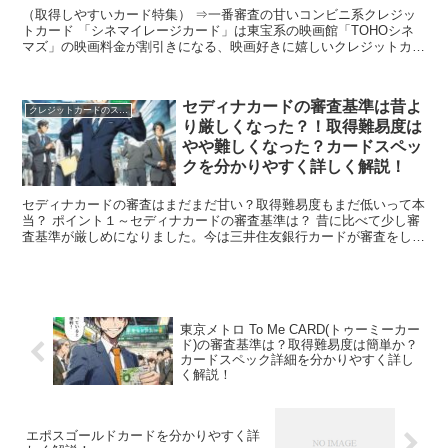
（取得しやすいカード特集） ⇒一番審査の甘いコンビニ系クレジッ
トカード 「シネマイレージカード」は東宝系の映画館「TOHOシネ
マズ」の映画料金が割引きになる、映画好きに嬉しいクレジットカー
ドです。 毎週火曜日のチケット割引や映画を6本見ると...
セディナカードの審査基準は昔よ
クレジットカードのスペック
り厳しくなった？！取得難易度は
やや難しくなった？カードスペッ
クを分かりやすく詳しく解説！
セディナカードの審査はまだまだ甘い？取得難易度もまだ低いって本
当？ ポイント１～セディナカードの審査基準は？ 昔に比べて少し審
査基準が厳しめになりました。今は三井住友銀行カードが審査をして
いるからです。 ポイント２～セディナカードの取得難易...
東京メトロ To Me CARD(トゥーミーカー
ド)の審査基準は？取得難易度は簡単か？
カードスペック詳細を分かりやすく詳し
く解説！
エポスゴールドカードを分かりやすく詳