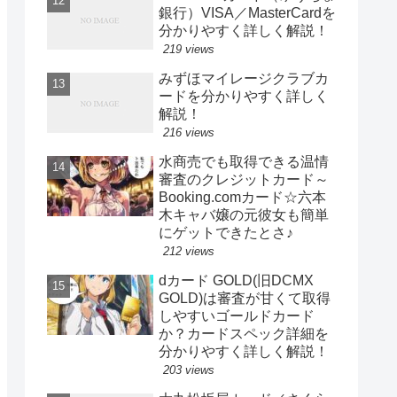
銀行）VISA／MasterCardを
分かりやすく詳しく解説！
219 views
みずほマイレージクラブカ
ードを分かりやすく詳しく
解説！
216 views
水商売でも取得できる温情
審査のクレジットカード～
Booking.comカード☆六本
木キャバ嬢の元彼女も簡単
にゲットできたとさ♪
212 views
dカード GOLD(旧DCMX
GOLD)は審査が甘くて取得
しやすいゴールドカード
か？カードスペック詳細を
分かりやすく詳しく解説！
203 views