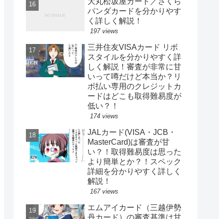
大丸松坂屋カード／さくら
パンダカードを分かりやす
く詳しく解説！
197 views
三井住友VISAカード リボ
スタイルを分かりやすく詳
しく解説！審査が非常に甘
いって噂だけど本当か？リ
ボ払い専用のクレジットカ
ードはどこも取得難易度が
低い？！
174 views
JALカード(VISA・JCB・
MasterCard)は審査が甘
い？！取得難易度は思った
より簡単とか？！スペック
詳細を分かりやすく詳しく
解説！
167 views
エムアイカード（三越伊勢
丹カード）の審査基準は甘