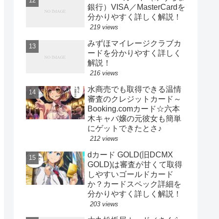
銀行）VISA／MasterCardを
分かりやすく詳しく解説！
219 views
みずほマイレージクラブカ
ードを分かりやすく詳しく
解説！
216 views
水商売でも取得できる温情
審査のクレジットカード～
Booking.comカード☆六本
木キャバ嬢の元彼女も簡単
にゲットできたとさ♪
212 views
dカード GOLD(旧DCMX
GOLD)は審査が甘くて取得
しやすいゴールドカード
か？カードスペック詳細を
分かりやすく詳しく解説！
203 views