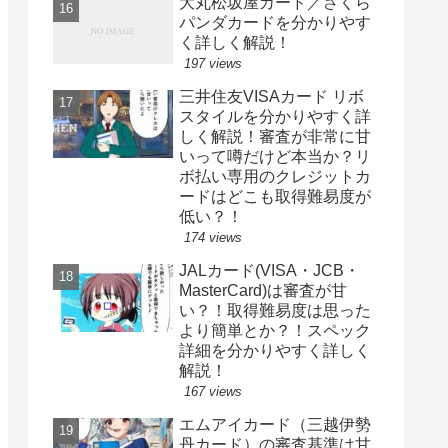
大丸松坂屋カード／さくら
パンダカードを分かりやす
く詳しく解説！
197 views
三井住友VISAカード リボ
スタイルを分かりやすく詳
しく解説！審査が非常に甘
いって噂だけど本当か？リ
ボ払い専用のクレジットカ
ードはどこも取得難易度が
低い？！
174 views
JALカード(VISA・JCB・
MasterCard)は審査が甘
い？！取得難易度は思った
より簡単とか？！スペック
詳細を分かりやすく詳しく
解説！
167 views
エムアイカード（三越伊勢
丹カード）の審査基準は甘