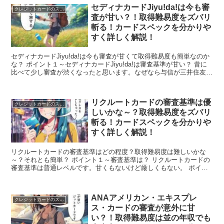
セディナカードJiyu!da!は今も審
クレジットカードのスペック
査が甘い？！取得難易度をズバリ
斬る！カードスペックを分かりや
すく詳しく解説！
セディナカードJiyu!da!は今も審査が甘くて取得難易度も簡単なのか
な？ ポイント１～セディナカードJiyu!da!は審査基準が甘い？ 昔に
比べて少し審査が渋くなったと思います。なぜなら与信が三井住友カ
ードだからです。 ポイント２～セディ...
リクルートカードの審査基準は優
クレジットカードのスペック
しいかな～？取得難易度をズバリ
斬る！カードスペックを分かりや
すく詳しく解説！
リクルートカードの審査基準はどの程度？取得難易度は難しいかな
～？それとも簡単？ ポイント１～審査基準は？ リクルートカードの
審査基準は普通レベルです。甘くもないけど厳しくもない。 ポイン
ト２）～取得難易度は？ リクルートカードの取得難易度は...
ANAアメリカン・エキスプレ
クレジットカードのスペック
ス・カードの審査が意外に甘
い？！取得難易度は並の年収でも