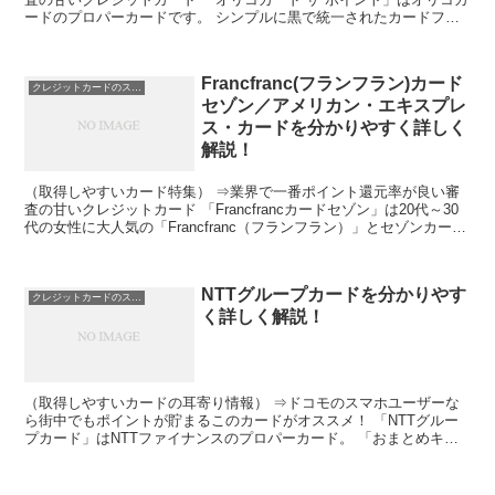
ードのプロパーカードです。 シンプルに黒で統一されたカードフェ
イスが高級感を演出しています。 入会から半年間はポ...
Francfranc(フランフラン)カード
クレジットカードのスペック
セゾン／アメリカン・エキスプレ
ス・カードを分かりやすく詳しく
解説！
（取得しやすいカード特集） ⇒業界で一番ポイント還元率が良い審
査の甘いクレジットカード 「Francfrancカードセゾン」は20代～30
代の女性に大人気の「Francfranc（フランフラン）」とセゾンカード
の提携カード。 セゾンの永久不...
NTTグループカードを分かりやす
クレジットカードのスペック
く詳しく解説！
（取得しやすいカードの耳寄り情報） ⇒ドコモのスマホユーザーな
ら街中でもポイントが貯まるこのカードがオススメ！ 「NTTグルー
プカード」はNTTファイナンスのプロパーカード。 「おまとめキャ
ッシュバックコース」と「ポイント・プレゼントコース...