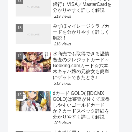
銀行）VISA／MasterCardを
分かりやすく詳しく解説！
219 views
みずほマイレージクラブカ
ードを分かりやすく詳しく
解説！
216 views
水商売でも取得できる温情
審査のクレジットカード～
Booking.comカード☆六本
木キャバ嬢の元彼女も簡単
にゲットできたとさ♪
212 views
dカード GOLD(旧DCMX
GOLD)は審査が甘くて取得
しやすいゴールドカード
か？カードスペック詳細を
分かりやすく詳しく解説！
203 views