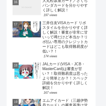
大丸松坂屋カード／さくら
パンダカードを分かりやす
く詳しく解説！
197 views
三井住友VISAカード リボ
スタイルを分かりやすく詳
しく解説！審査が非常に甘
いって噂だけど本当か？リ
ボ払い専用のクレジットカ
ードはどこも取得難易度が
低い？！
174 views
JALカード(VISA・JCB・
MasterCard)は審査が甘
い？！取得難易度は思った
より簡単とか？！スペック
詳細を分かりやすく詳しく
解説！
167 views
エムアイカード（三越伊勢
丹カード）の審査基準は甘