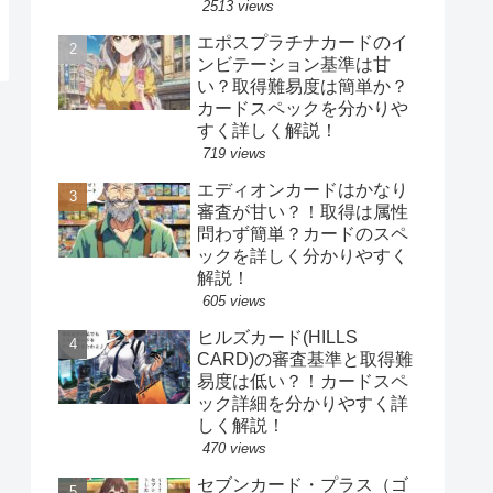
2513 views
エポスプラチナカードのイ
ンビテーション基準は甘
い？取得難易度は簡単か？
カードスペックを分かりや
すく詳しく解説！
719 views
エディオンカードはかなり
審査が甘い？！取得は属性
問わず簡単？カードのスペ
ックを詳しく分かりやすく
解説！
605 views
ヒルズカード(HILLS
CARD)の審査基準と取得難
易度は低い？！カードスペ
ック詳細を分かりやすく詳
しく解説！
470 views
セブンカード・プラス（ゴ