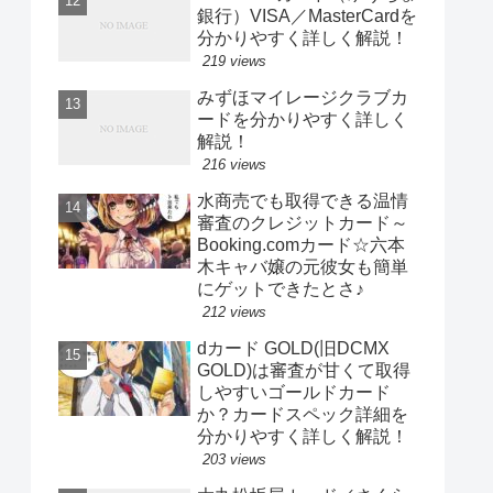
銀行）VISA／MasterCardを
分かりやすく詳しく解説！
219 views
みずほマイレージクラブカ
ードを分かりやすく詳しく
解説！
216 views
水商売でも取得できる温情
審査のクレジットカード～
Booking.comカード☆六本
木キャバ嬢の元彼女も簡単
にゲットできたとさ♪
212 views
dカード GOLD(旧DCMX
GOLD)は審査が甘くて取得
しやすいゴールドカード
か？カードスペック詳細を
分かりやすく詳しく解説！
203 views