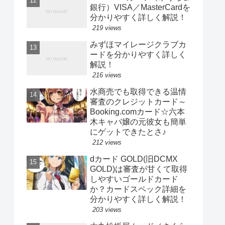
銀行）VISA／MasterCardを
分かりやすく詳しく解説！
219 views
みずほマイレージクラブカ
ードを分かりやすく詳しく
解説！
216 views
水商売でも取得できる温情
審査のクレジットカード～
Booking.comカード☆六本
木キャバ嬢の元彼女も簡単
にゲットできたとさ♪
212 views
dカード GOLD(旧DCMX
GOLD)は審査が甘くて取得
しやすいゴールドカード
か？カードスペック詳細を
分かりやすく詳しく解説！
203 views