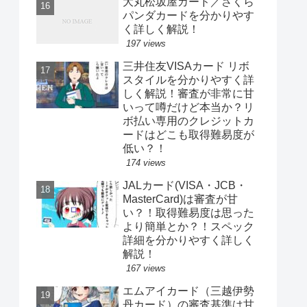
大丸松坂屋カード／さくら
パンダカードを分かりやす
く詳しく解説！
197 views
三井住友VISAカード リボ
スタイルを分かりやすく詳
しく解説！審査が非常に甘
いって噂だけど本当か？リ
ボ払い専用のクレジットカ
ードはどこも取得難易度が
低い？！
174 views
JALカード(VISA・JCB・
MasterCard)は審査が甘
い？！取得難易度は思った
より簡単とか？！スペック
詳細を分かりやすく詳しく
解説！
167 views
エムアイカード（三越伊勢
丹カード）の審査基準は甘