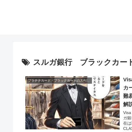
スルガ銀行 ブラックカー
Vi
プラチナカード・ブラックカードのスペック
カ
難
解
Vi
ガ銀
在は
CLA