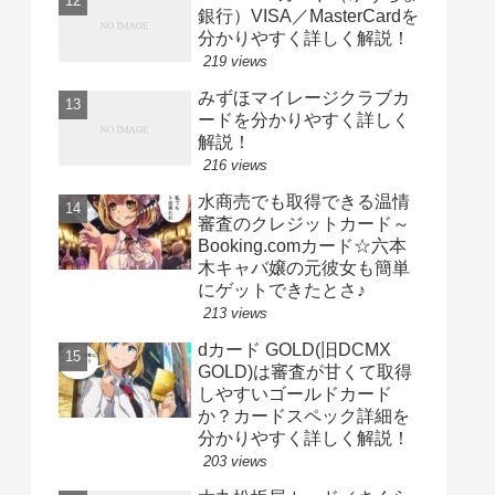
銀行）VISA／MasterCardを
分かりやすく詳しく解説！
219 views
みずほマイレージクラブカ
ードを分かりやすく詳しく
解説！
216 views
水商売でも取得できる温情
審査のクレジットカード～
Booking.comカード☆六本
木キャバ嬢の元彼女も簡単
にゲットできたとさ♪
213 views
dカード GOLD(旧DCMX
GOLD)は審査が甘くて取得
しやすいゴールドカード
か？カードスペック詳細を
分かりやすく詳しく解説！
203 views