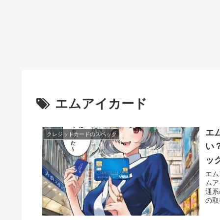
エムアイカード
エ
クレジットカードのスペック
い
ッ
エム
ムア
通系
の取