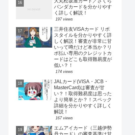
大丸松坂屋カード／さくら
パンダカードを分かりやす
く詳しく解説！
197 views
三井住友VISAカード リボ
スタイルを分かりやすく詳
しく解説！審査が非常に甘
いって噂だけど本当か？リ
ボ払い専用のクレジットカ
ードはどこも取得難易度が
低い？！
174 views
JALカード(VISA・JCB・
MasterCard)は審査が甘
い？！取得難易度は思った
より簡単とか？！スペック
詳細を分かりやすく詳しく
解説！
167 views
エムアイカード（三越伊勢
丹カード）の審査基準は甘