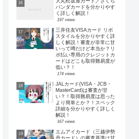
大丸松坂屋カード／さくら
パンダカードを分かりやす
く詳しく解説！
197 views
三井住友VISAカード リボ
スタイルを分かりやすく詳
しく解説！審査が非常に甘
いって噂だけど本当か？リ
ボ払い専用のクレジットカ
ードはどこも取得難易度が
低い？！
174 views
JALカード(VISA・JCB・
MasterCard)は審査が甘
い？！取得難易度は思った
より簡単とか？！スペック
詳細を分かりやすく詳しく
解説！
167 views
エムアイカード（三越伊勢
丹カード）の審査基準は甘