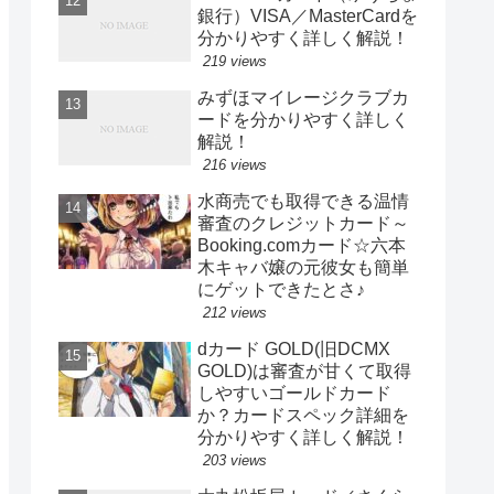
銀行）VISA／MasterCardを
分かりやすく詳しく解説！
219 views
みずほマイレージクラブカ
ードを分かりやすく詳しく
解説！
216 views
水商売でも取得できる温情
審査のクレジットカード～
Booking.comカード☆六本
木キャバ嬢の元彼女も簡単
にゲットできたとさ♪
212 views
dカード GOLD(旧DCMX
GOLD)は審査が甘くて取得
しやすいゴールドカード
か？カードスペック詳細を
分かりやすく詳しく解説！
203 views